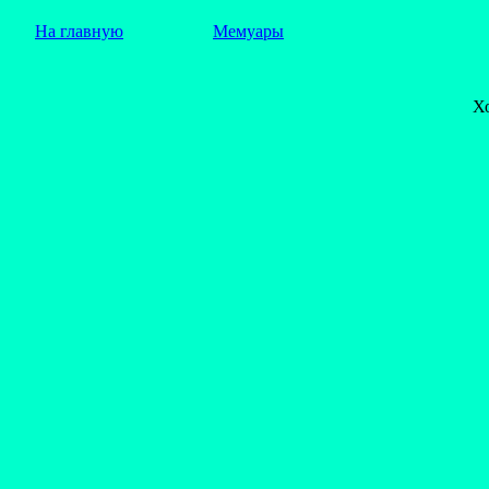
На главную
Мемуары
Х