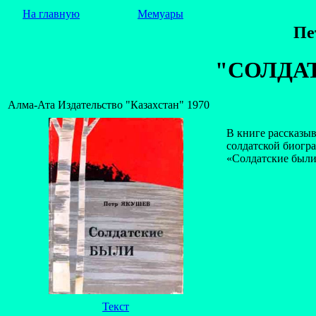
На главную
Мемуары
Пе
"СОЛДА
Алма-Ата Издательство "Казахстан" 1970
В книге рассказы
солдатской биогр
«Солдатские были
Текст