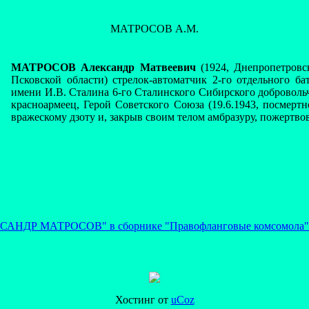
МАТРОСОВ А.М.
МАТРОСОВ Александр Матвеевич
(1924, Днепропетровск
Псковской области) стрелок-автоматчик 2-го отдельного б
имени И.В. Сталина 6-го Сталинского Сибирского добровольч
красноармеец, Герой Советского Союза (19.6.1943, посмерт
вражескому дзоту и, закрыв своим телом амбразуру, пожертво
КСАНДР МАТРОСОВ" в сборнике "Правофланговые комсомола"
Хостинг от
uCoz