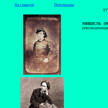
На главную
Персоналии
ЛУ
МИШЕЛЬ (Mi
революционерк