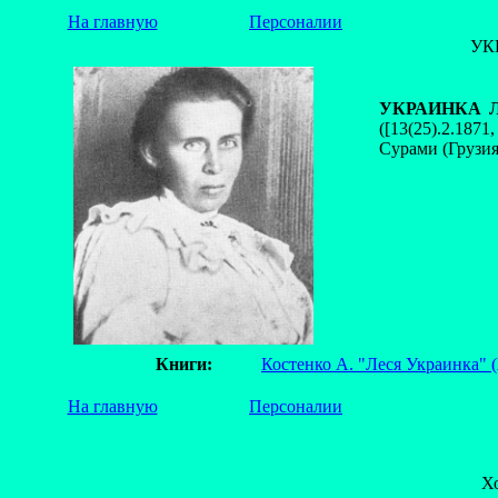
На главную
Персоналии
УК
УКРАИНКА Лес
([13(25).2.187
Сурами (Грузия
Книги:
Костенко А. "Леся Украинка" 
На главную
Персоналии
Х