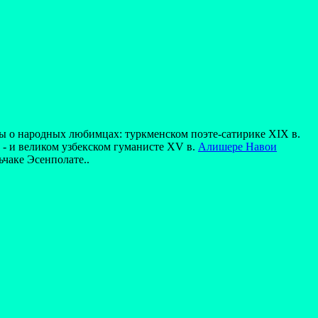
ы о народных любимцах: туркменском поэте-сатирике XIX в.
 - и великом узбекском гуманисте XV в.
Алишере Навои
ьчаке Эсенполате..