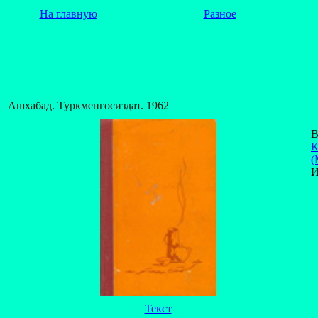
На главную
Разное
Ашхабад. Туркменгосиздат. 1962
В
К
(
И
Текст