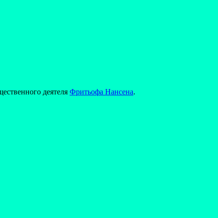
бщественного деятеля
Фритьофа Нансена
.