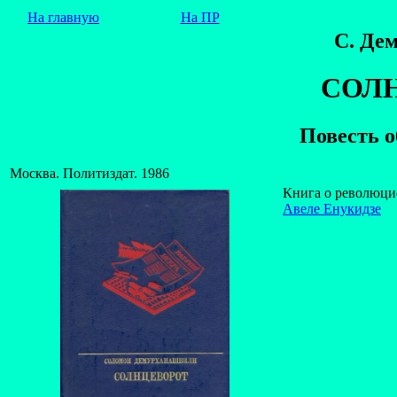
На главную
На ПР
С. Де
СОЛ
Повесть 
Москва. Политиздат. 1986
Книга о революцио
Авеле Енукидзе