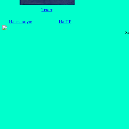
Текст
На главную
На ПР
Х