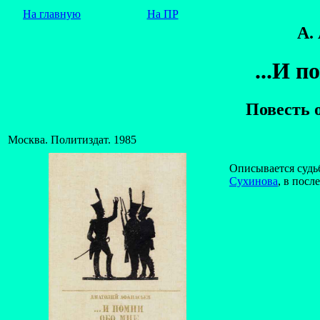
На главную
На ПР
А.
...И п
Повесть 
Москва. Политиздат. 1985
Описывается судь
Сухинова
, в посл