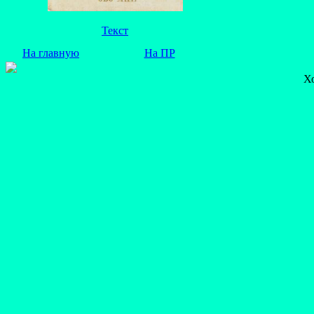
Текст
На главную
На ПР
Х