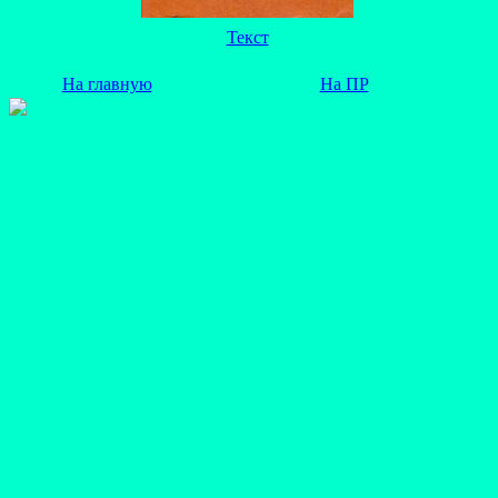
Текст
На главную
На ПР