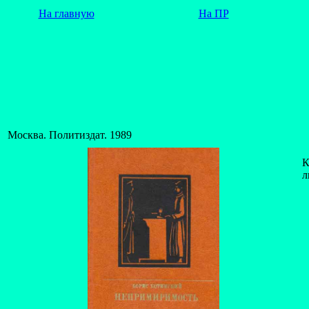
На главную
На ПР
Москва. Политиздат. 1989
К
л