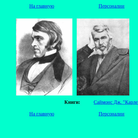
На главную
Персоналии
Книги:
Саймонс Дж. "Карле
На главную
Персоналии